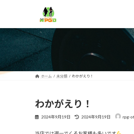
コ
ナ
ン
ビ
テ
ゲ
ン
ー
ツ
シ
へ
ョ
ス
ン
キ
に
ッ
移
プ
動
ホーム
未分類
わかがえり！
わかがえり！
最
2024年9月19日
2024年9月19日
rpg-o
終
更
当店では週一でくるお客様も多いです
新