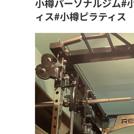
小樽パーソナルジム#
ィス#小樽ピラティス