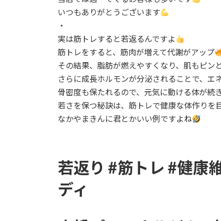
日
いつもありがとうございます
時
・
:
実は筋トレすると若返るんですよ
筋トレをすると、筋肉が増えて代謝がアップ
その結果、脂肪が燃えやすくなり、肌もピン
さらに成長ホルモンが分泌されることで、エ
骨密度も保たれるので、元気に動ける体が続
若さを保つ秘訣は、筋トレで健康な体作りを
なかやまきんに君とかいい例ですよね
若返り #筋トレ #健康
ディ