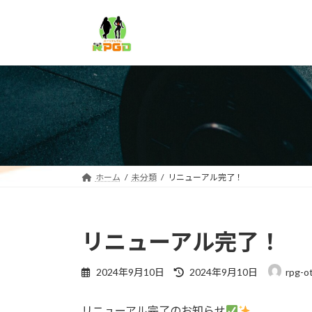
コ
ナ
ン
ビ
テ
ゲ
ン
ー
ツ
シ
へ
ョ
ス
ン
キ
に
ッ
移
プ
動
ホーム
未分類
リニューアル完了！
リニューアル完了！
最
2024年9月10日
2024年9月10日
rpg-o
終
更
リニューアル完了のお知らせ
新