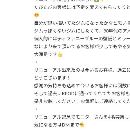
日
たびたびお客様には予定を変えてもらったり
時
:
自分が思い描いてたジムになったかなと思い
ジムっぽくないジムにしたくて、90年代のア
個人的にはティファニーブルーの壁紙とミラ
なにより来て頂いてるお客様が少しでもやる
大満足です
・
リニューアル出来たのは今いるお客様、過去
とうございます！
感謝の気持ちも込めて今いるお客様には回数
そして過去にRPGDに通ってくれてたお客様
是非お越しください！お気軽にご連絡してく
・
リニューアル記念でモニターさんを4名募集し
気になる方はDMまで